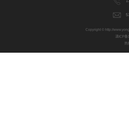
Copyright © http://
滇ICP备1
热