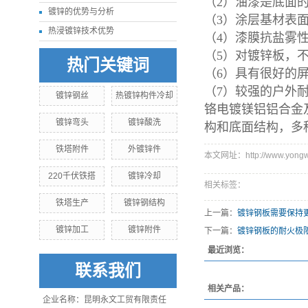
（2）油漆是底面
镀锌的优势与分析
（3）涂层基材表
热浸镀锌技术优势
（4）漆膜抗盐雾性
（5）对镀锌板，
热门关键词
（6）具有很好的
（7）较强的户外
镀锌钢丝
热镀锌构件冷却
铬电镀镁铝铝合金
镀锌弯头
镀锌酸洗
构和底面结构，多
铁塔附件
外镀锌件
本文网址：http://www.yongwe
220千伏铁搭
镀锌冷却
相关标签：
铁塔生产
镀锌钢结构
上一篇：
镀锌钢板需要保持
镀锌加工
镀锌附件
下一篇：
镀锌钢板的耐火极
最近浏览：
联系我们
相关产品：
企业名称：昆明永文工贸有限责任