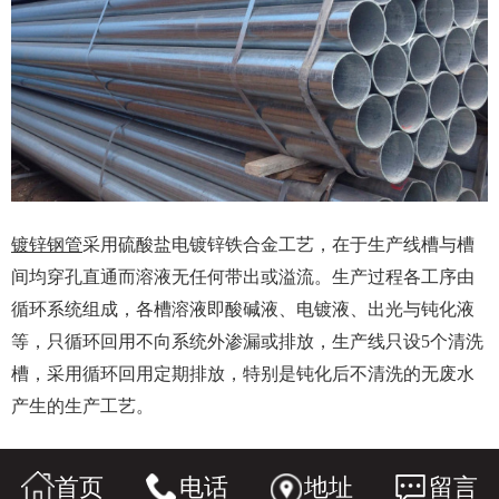
镀锌钢管
采用硫酸盐电镀锌铁合金工艺，在于生产线槽与槽
间均穿孔直通而溶液无任何带出或溢流。生产过程各工序由
循环系统组成，各槽溶液即酸碱液、电镀液、出光与钝化液
等，只循环回用不向系统外渗漏或排放，生产线只设5个清洗
槽，采用循环回用定期排放，特别是钝化后不清洗的无废水
产生的生产工艺。
首页
电话
地址
留言