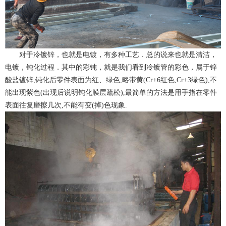
对于冷镀锌，也就是电镀，有多种工艺．总的说来也就是清洁，
电镀，钝化过程．其中的彩钝，就是我们看到冷镀管的彩色，属于锌
酸盐镀锌,钝化后零件表面为红、绿色,略带黄(Cr+6红色,Cr+3绿色),不
能出现紫色(出现后说明钝化膜层疏松),最简单的方法是用手指在零件
表面往复磨擦几次,不能有变(掉)色现象.