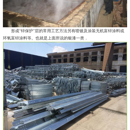
形成“锌保护”层的常用工艺方法另有喷镀及涂装无机富锌涂料或
环氧富锌涂料等。也就是上面所说的银漆一类．